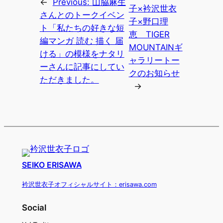
←
Previous:
山脇麻生
子×衿沢世衣
さんとのトークイベン
子×野口理
ト「私たちの好きな短
恵 TIGER
編マンガ 読む 描く 届
MOUNTAINギ
ける」の模様をナタリ
ャラリートー
ーさんに記事にしてい
クのお知らせ
ただきました。
→
SEIKO ERISAWA
衿沢世衣子オフィシャルサイト：erisawa.com
Social