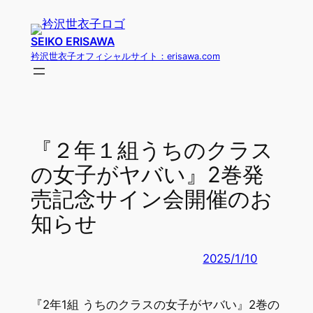
内
容
SEIKO ERISAWA
を
衿沢世衣子オフィシャルサイト：erisawa.com
ス
キ
ッ
プ
『２年１組うちのクラス
の女子がヤバい』2巻発
売記念サイン会開催のお
知らせ
2025/1/10
『2年1組 うちのクラスの女子がヤバい』2巻の